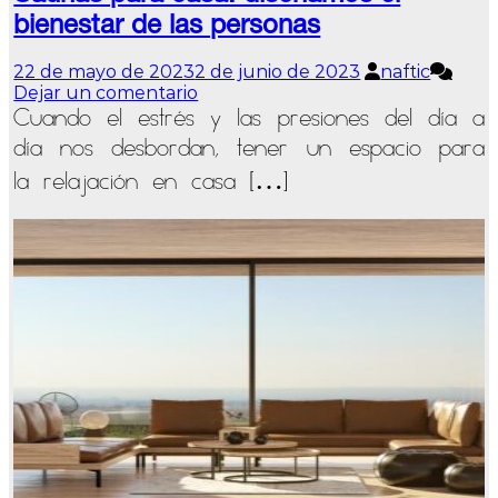
bienestar de las personas
22 de mayo de 2023
2 de junio de 2023
naftic
en
Dejar un comentario
Saunas
Cuando el estrés y las presiones del día a
para
día nos desbordan, tener un espacio para
casa:
diseñamos
la relajación en casa […]
el
bienestar
de
las
personas