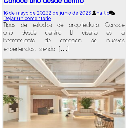
Conoce uno desde dentro
16 de mayo de 2023
2 de junio de 2023
naftic
en
Dejar un comentario
Tipos
Tipos de estudios de arquitectura. Conoce
de
uno desde dentro El diseño es la
estudios
herramienta de creación de nuevas
de
arquitectura.
experiencias, siendo […]
Conoce
uno
desde
dentro