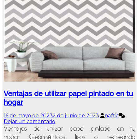
integral
Ventajas de utilizar papel pintado en tu
hogar
16 de mayo de 2023
2 de junio de 2023
naftic
en
Dejar un comentario
Ventajas
Ventajas de utilizar papel pintado en tu
de
hogar Geométricos, lisos o recreando
utilizar