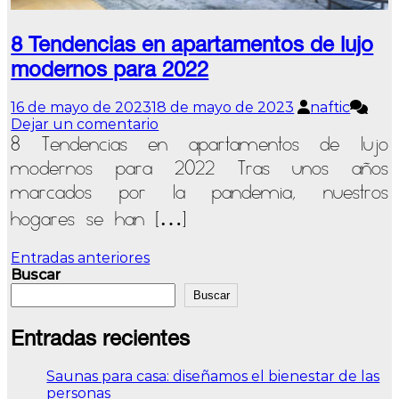
8 Tendencias en apartamentos de lujo
modernos para 2022
16 de mayo de 2023
18 de mayo de 2023
naftic
en
Dejar un comentario
8
8 Tendencias en apartamentos de lujo
Tendencias
modernos para 2022 Tras unos años
en
marcados por la pandemia, nuestros
apartamentos
de
hogares se han […]
lujo
modernos
Navegación
Entradas anteriores
para
Buscar
2022
de
Buscar
entradas
Entradas recientes
Saunas para casa: diseñamos el bienestar de las
personas