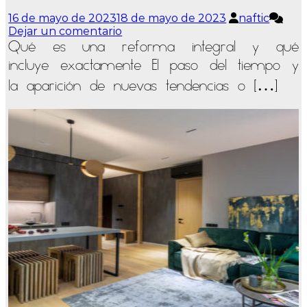
16 de mayo de 2023
18 de mayo de 2023
naftic
en
Dejar un comentario
Qué
Qué es una reforma integral y qué
es
incluye exactamente El paso del tiempo y
una
reforma
la aparición de nuevas tendencias o […]
integral
y
qué
incluye
exactamente