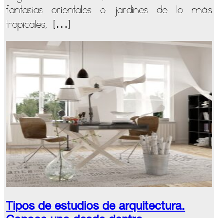
fantasías orientales o jardines de lo más
papel
pintado
tropicales, […]
en
tu
hogar
Tipos de estudios de arquitectura.