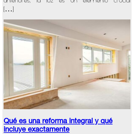
anteriores, la luz es un elemento crucial
iluminación
[…]
LED
en
arquitectura
Qué es una reforma integral y qué
incluye exactamente