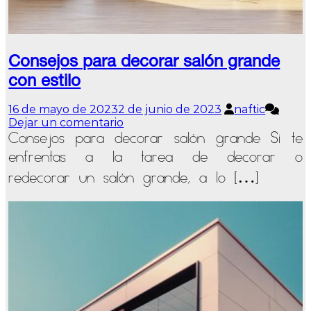
Consejos para decorar salón grande
con estilo
16 de mayo de 2023
2 de junio de 2023
naftic
en
Dejar un comentario
Consejos
Consejos para decorar salón grande Si te
para
enfrentas a la tarea de decorar o
decorar
salón
redecorar un salón grande, a lo […]
grande
con
estilo