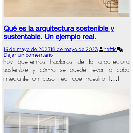
Qué es la arquitectura sostenible y
sustentable. Un ejemplo real.
16 de mayo de 2023
18 de mayo de 2023
naftic
en
Dejar un comentario
Qué
Hoy queremos hablaros de la arquitectura
es
sostenible y cómo se puede llevar a cabo
la
arquitectura
mediante un caso real que nuestro […]
sostenible
y
sustentable.
Un
ejemplo
real.