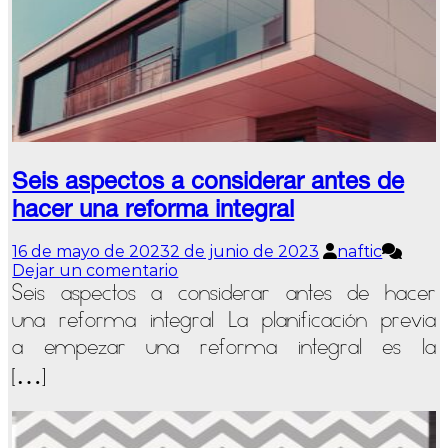
Seis aspectos a considerar antes de
hacer una reforma integral
16 de mayo de 2023
2 de junio de 2023
naftic
en
Dejar un comentario
Seis
Seis aspectos a considerar antes de hacer
aspectos
una reforma integral La planificación previa
a
a empezar una reforma integral es la
considerar
antes
[…]
de
hacer
una
reforma