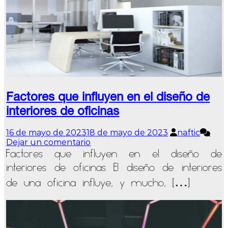
Factores que influyen en el diseño de
interiores de oficinas
16 de mayo de 2023
18 de mayo de 2023
naftic
en
Dejar un comentario
Factores
Factores que influyen en el diseño de
que
interiores de oficinas El diseño de interiores
influyen
en
de una oficina influye, y mucho, […]
el
diseño
de
interiores