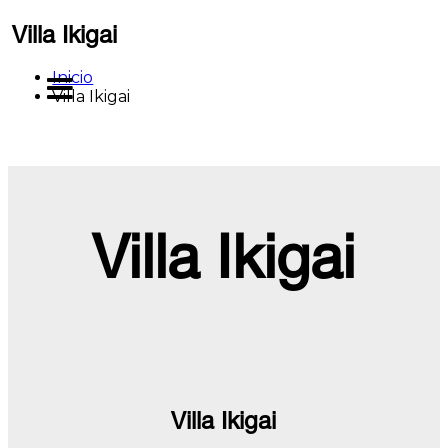
Saltar
Villa Ikigai
al
contenido
Inicio
MENU
Villa Ikigai
Villa Ikigai
Villa Ikigai