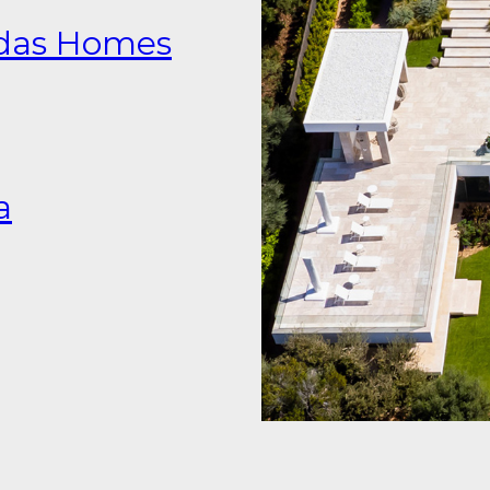
das Homes
a
a Saudí
te Aitana
te Oscar