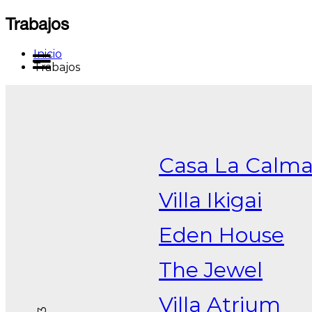
Saltar
Trabajos
al
contenido
Inicio
MENU
Trabajos
s
Casa La Calm
Villa Ikigai
os
Eden House
The Jewel
a
Villa Atrium