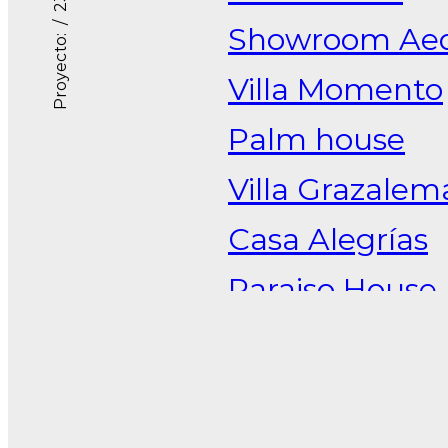
/ 23
Showroom Ae
Proyecto:
Villa Momento
to
Palm house
Villa Grazalem
Casa Alegrías
Paraiso House
Oficinas Arabi
Hotel Roomma
Hotel Roomma