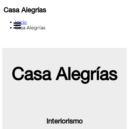
Saltar
Casa Alegrías
al
contenido
Inicio
MENU
Casa Alegrías
Casa Alegrías
Interiorismo