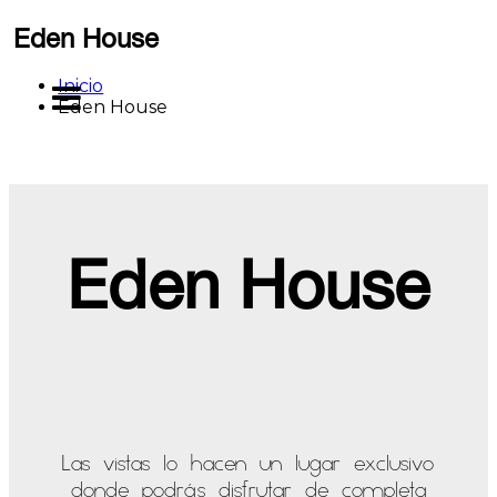
Saltar
Eden House
al
contenido
Inicio
MENU
Eden House
Eden House
Las vistas lo hacen un lugar exclusivo
donde podrás disfrutar de completa