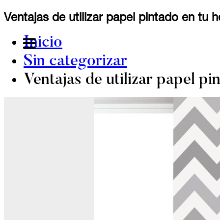
Saltar
Ventajas de utilizar papel pintado en tu 
al
contenido
Inicio
MENU
Sin categorizar
s
Ventajas de utilizar papel pi
os
a